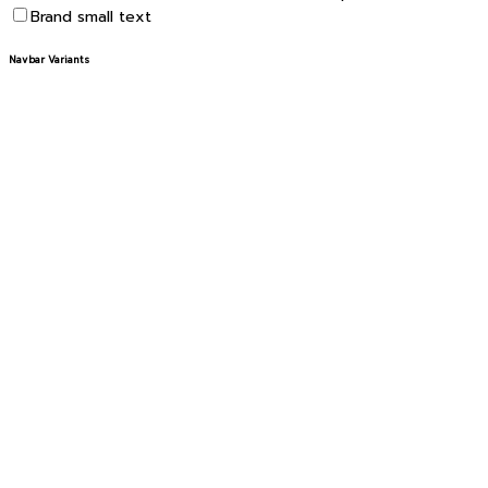
Sidebar nav small text
Footer small text
Sidebar nav flat style
Sidebar nav legacy style
Sidebar nav compact
Sidebar nav child indent
Main Sidebar disable hover/focus auto expand
Brand small text
Navbar Variants