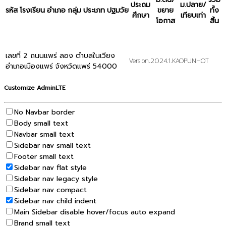
เลือกรายการ
ส่งออก EXCEL
พิมพ์
ค้นหา :
รหัส
โรงเรียน
อำเภอ
กลุ่ม
ประเภท
ปฐมวัย
ไม่เจ
แสดง 0 ถึง 0 ของ 0 เร็คคอร์ด
Previous
Next
เลขที่ 2 ถนนแพร่ ลอง ตำบลในเวียง
Version.2024.1.KAOPUNHOT
อำเภอเมืองแพร่ จังหวัดแพร่ 54000
Customize AdminLTE
No Navbar border
Body small text
Navbar small text
Sidebar nav small text